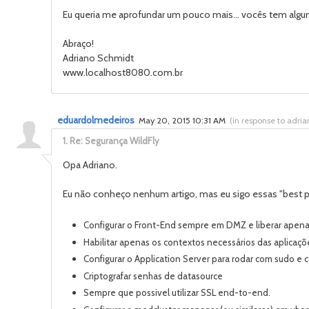
Eu queria me aprofundar um pouco mais... vocês tem algum arti
Abraço!
Adriano Schmidt
www.localhost8080.com.br
eduardolmedeiros
May 20, 2015 10:31 AM
(
in response to adri
1.
Re: Segurança WildFly
Opa Adriano.
Eu não conheço nenhum artigo, mas eu sigo essas "best pr
Configurar o Front-End sempre em DMZ e liberar apenas
Habilitar apenas os contextos necessários das aplicaç
Configurar o Application Server para rodar com sudo e c
Criptografar senhas de datasource
Sempre que possivel utilizar SSL end-to-end.