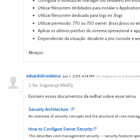
Configurar o modcluster manager (ou similares) em vhos
Utilizar filesystem dedidados para instalar o Application
Utilizar filesystem dedicado para logs ex: /logs
Utilizar permissão: 770 ou 750 owner: jboss:jboss ou wil
Aplicar os ultimos patches do sistema operacional e app
Dependendo da situação: desabite a jmx-console e w
Abraços.
eduardolmedeiros
Jun 1, 2015 4:14 PM
(
in response to eduardol
2.
Re: Segurança WildFly
Existem esses documentos da redhat sobre esse tema.
Security Architecture
.
An overview of security concepts and the structure of core manage
How to Configure Server Security
This describes core management security -- security features speci