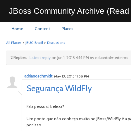
JBoss Community Archive (Read 
Home
Content
Places
All Places
>
JBUG Brasil
>
Discussions
2 Replies
Latest reply
on Jun 1, 2015 4:14 PM by eduardolmedeiros
adrianoschmidt
May 13, 2015 11:58 PM
Segurança WildFly
Fala pessoal, beleza?
Um ponto que não conheço muito no JBoss/WildFly é a part
por isso.