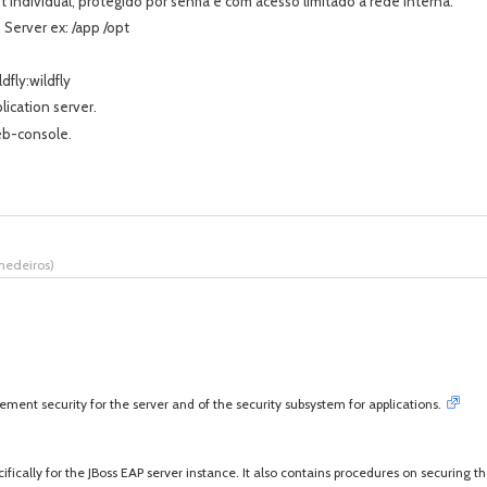
t individual, protegido por senha e com acesso limitado a rede interna.
 Server ex: /app /opt
dfly:wildfly
lication server.
eb-console.
medeiros
)
ment security for the server and of the security subsystem for applications.
fically for the JBoss EAP server instance. It also contains procedures on securing t