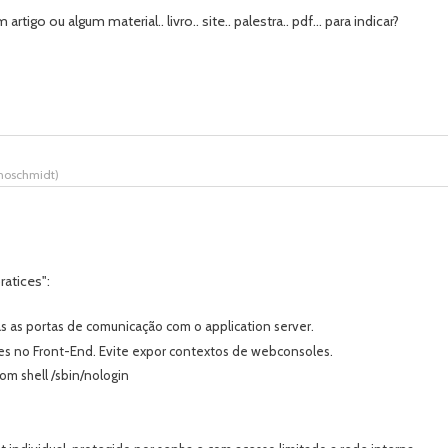
go ou algum material.. livro.. site.. palestra.. pdf... para indicar?
anoschmidt
)
atices":
 as portas de comunicação com o application server.
ões no Front-End. Evite expor contextos de webconsoles.
om shell /sbin/nologin